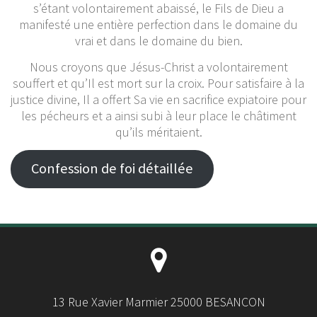
s’étant volontairement abaissé, le Fils de Dieu a
manifesté une entière perfection dans le domaine du
vrai et dans le domaine du bien.
Nous croyons que Jésus-Christ a volontairement
souffert et qu’Il est mort sur la croix. Pour satisfaire à la
justice divine, Il a offert Sa vie en sacrifice expiatoire pour
les pécheurs et a ainsi subi à leur place le châtiment
qu’ils méritaient.
Confession de foi détaillée
13 Rue Xavier Marmier 25000 BESANCON